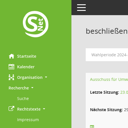
Toggle navigation
beschließe
Wahlperiode 2024
Startseite
Kalender
Organisation
Ausschuss für Umw
Recherche
Letzte Sitzung:
23.
Suche
Rechtstexte
Nächste Sitzung:
29
Impressum