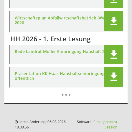
Wirtschaftsplan Abfallwirtschaftsbetrieb (AWB)
2026
HH 2026 - 1. Erste Lesung
Rede Landrat Möller Einbringung Haushalt 2026
Präsentation KK Haas Haushaltseinbringung
öffentlich
Mehr Dat
…
Letzte Änderung: 06.08.2026
Software:
Sitzungsdienst
(Wird in
18:00:56
Session