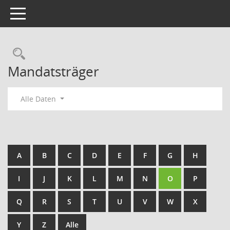
Toggle navigation
Rechercheauswahl
Mandatsträger
Alle Daten
A
B
C
D
E
F
G
H
I
J
K
L
M
N
O
P
Q
R
S
T
U
V
W
X
Y
Z
Alle