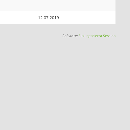
12.07.2019
(Wird in
Software:
Sitzungsdienst
Session