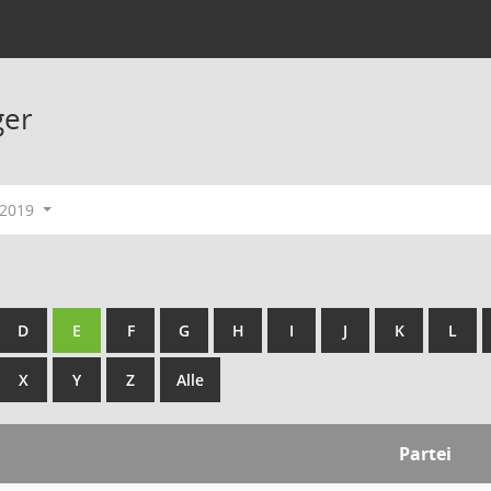
ger
-2019
D
E
F
G
H
I
J
K
L
X
Y
Z
Alle
Partei