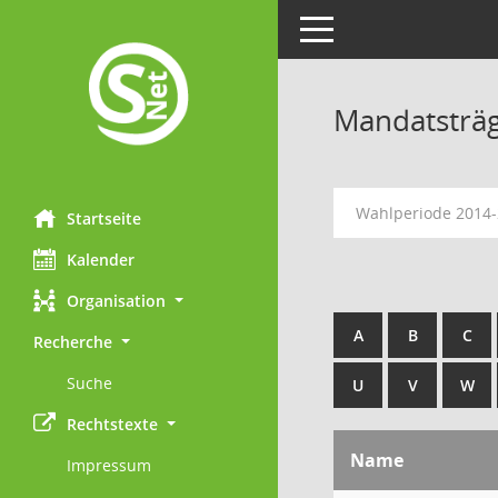
Toggle navigation
Mandatsträ
Wahlperiode 2014
Startseite
Kalender
Organisation
A
B
C
Recherche
Suche
U
V
W
Rechtstexte
Name
Impressum