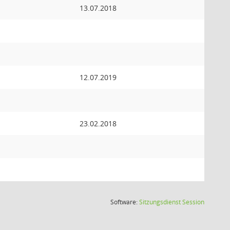
13.07.2018
12.07.2019
23.02.2018
(Wird in
Software:
Sitzungsdienst
Session