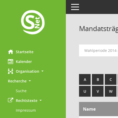
Toggle navigation
Mandatsträ
Wahlperiode 2014
Startseite
Kalender
Organisation
A
B
C
Recherche
Suche
U
V
W
Rechtstexte
Name
Impressum