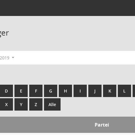
ger
-2019
D
E
F
G
H
I
J
K
L
X
Y
Z
Alle
Partei