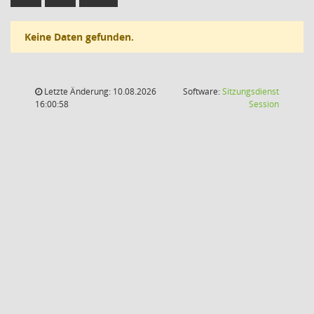
Keine Daten gefunden.
Letzte Änderung: 10.08.2026
Software:
Sitzungsdienst
(Wird in
16:00:58
Session