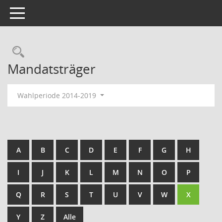
Toggle navigation
Rechercheauswahl
Mandatsträger
Wahlperiode 2014-2019
A
B
C
D
E
F
G
H
I
J
K
L
M
N
O
P
Q
R
S
T
U
V
W
X
Y
Z
Alle