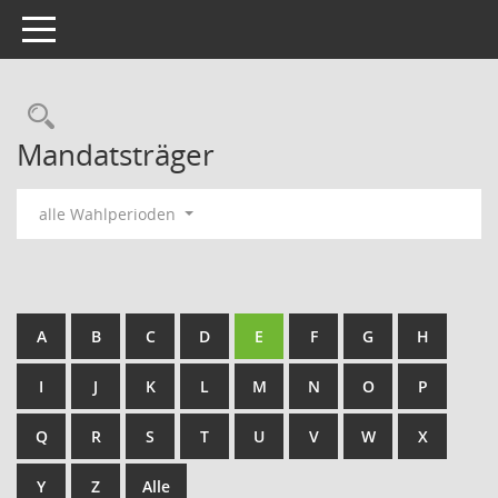
Toggle navigation
Rechercheauswahl
Mandatsträger
alle Wahlperioden
A
B
C
D
E
F
G
H
I
J
K
L
M
N
O
P
Q
R
S
T
U
V
W
X
Y
Z
Alle