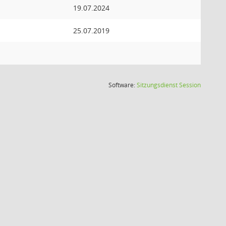
19.07.2024
25.07.2019
(Wird in
Software:
Sitzungsdienst
Session