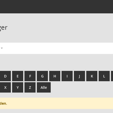
ger
D
E
F
G
H
I
J
K
L
X
Y
Z
Alle
den.