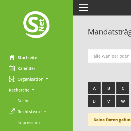
Toggle navigation
Mandatsträ
alle Wahlperioden
Startseite
Kalender
Organisation
A
B
C
Recherche
Suche
U
V
W
Rechtstexte
Keine Daten gefun
Impressum