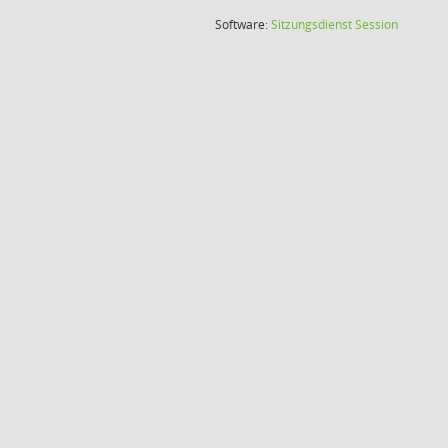
(Wird in
Software:
Sitzungsdienst
Session