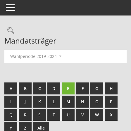
Toggle navigation
Rechercheauswahl
Mandatsträger
Wahlperiode 2019-2024
A
B
C
D
E
F
G
H
I
J
K
L
M
N
O
P
Q
R
S
T
U
V
W
X
Y
Z
Alle