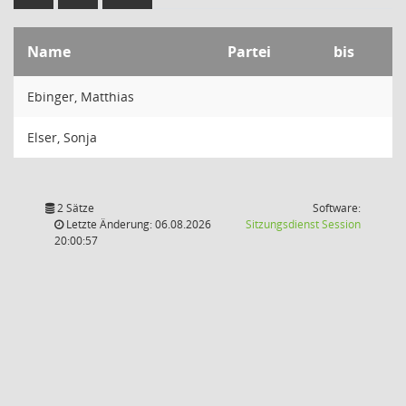
Name
Partei
bis
Ebinger, Matthias
Elser, Sonja
2 Sätze
Software:
(Wird in
Letzte Änderung: 06.08.2026
Sitzungsdienst
Session
20:00:57