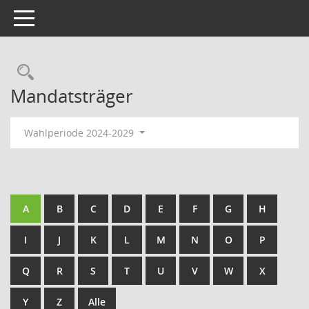
Toggle navigation
Rechercheauswahl
Mandatsträger
Wahlperiode 2024-2029
A
B
C
D
E
F
G
H
I
J
K
L
M
N
O
P
Q
R
S
T
U
V
W
X
Y
Z
Alle