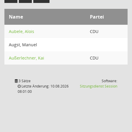
Name
Partei
Aubele, Alois
CDU
Augst, Manuel
Außerlechner, Kai
CDU
3 Sätze
Software:
(Wird in
Letzte Änderung: 10.08.2026
Sitzungsdienst
Session
08:01:00