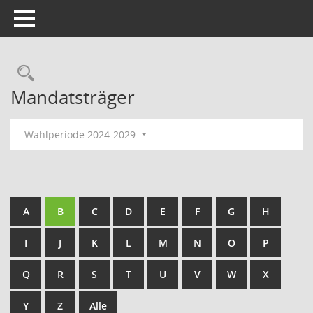
Toggle navigation
Rechercheauswahl
Mandatsträger
Wahlperiode 2024-2029
A
B
C
D
E
F
G
H
I
J
K
L
M
N
O
P
Q
R
S
T
U
V
W
X
Y
Z
Alle