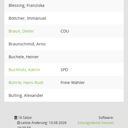
Blessing, Franziska
Böttcher, Immanuel
Braun, Dieter
CDU
Braunschmid, Arno
Buchele, Heiner
Buchholz, Katrin
SPD
Bührle, Hans-Rudi
Freie Wähler
Bulling, Alexander
16 Sätze
Software:
(Wird in
Letzte Änderung: 10.08.2026
Sitzungsdienst
Session
16:00:58