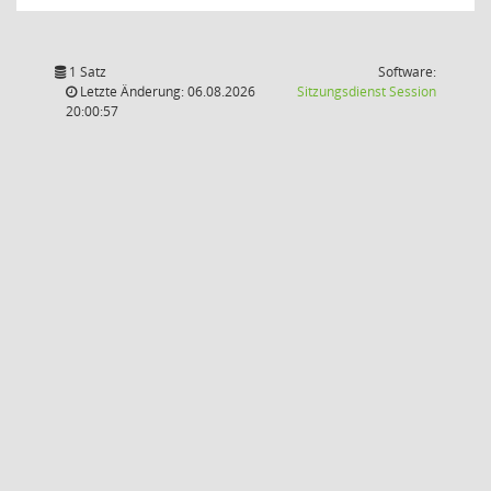
1 Satz
Software:
(Wird in
Letzte Änderung: 06.08.2026
Sitzungsdienst
Session
20:00:57