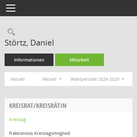
Toggle navigation
Rechercheauswahl
Störtz, Daniel
Informationen
Mitarbeit
Aktuell
Aktuell
Wahlperiode 2024-2029
KREISRAT/KREISRÄTIN
Kreistag
fraktionslos Kreistagsmitglied