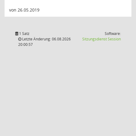
von 26.05.2019
1 Satz
Software:
(Wird in
Letzte Änderung: 06.08.2026
Sitzungsdienst
Session
20:00:57