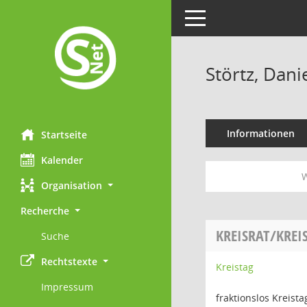
Toggle navigation
Störtz, Dani
Informationen
Startseite
Kalender
W
Organisation
Recherche
KREISRAT/KREI
Suche
Rechtstexte
Kreistag
Impressum
fraktionslos Kreista