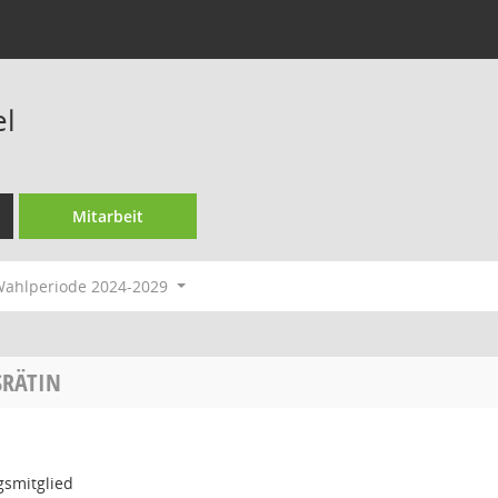
el
Mitarbeit
ahlperiode 2024-2029
SRÄTIN
gsmitglied