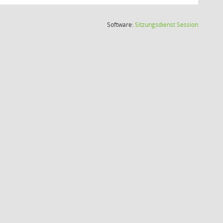
(Wird in
Software:
Sitzungsdienst
Session