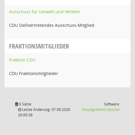
Ausschuss für Umwelt und Verkehr
CDU Stellvertretendes Ausschuss-Mitglied
FRAKTIONSMITGLIEDER
Fraktion CDU
CDU Fraktionsmitglieder
6 Sätze
Software:
(Wird in
Letzte Änderung: 07.08.2026
Sitzungsdienst
Session
20:00:58