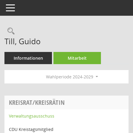
Toggle navigation
Rechercheauswahl
Till, Guido
Informationen
Mitarbeit
Wahlperiode 2024-2029
KREISRAT/KREISRÄTIN
Verwaltungsausschuss
CDU Kreistagsmitglied