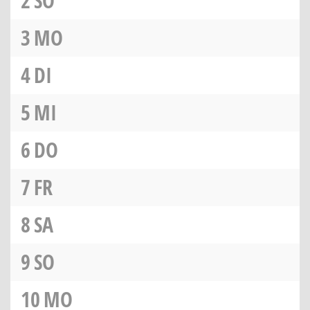
2
SO
3
MO
4
DI
5
MI
6
DO
7
FR
8
SA
9
SO
10
MO