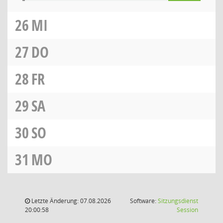
26
MI
27
DO
28
FR
29
SA
30
SO
31
MO
Letzte Änderung: 07.08.2026
Software:
Sitzungsdienst
(Wird in
20:00:58
Session