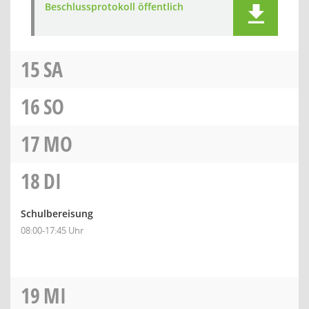
Beschlussprotokoll öffentlich
15
SA
16
SO
17
MO
18
DI
Schulbereisung
08:00-17:45 Uhr
19
MI