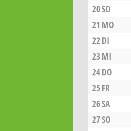
20
SO
21
MO
22
DI
23
MI
24
DO
25
FR
26
SA
27
SO