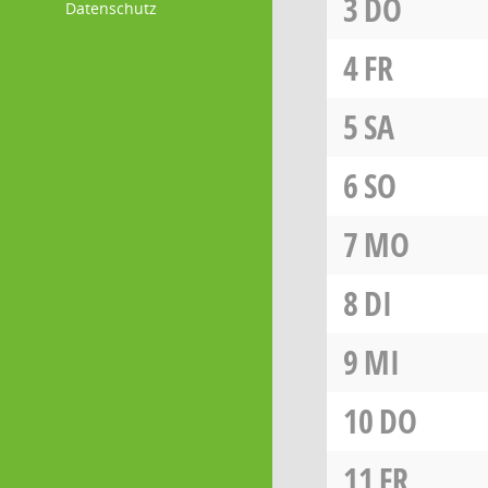
3
DO
Datenschutz
4
FR
5
SA
6
SO
7
MO
8
DI
9
MI
10
DO
11
FR