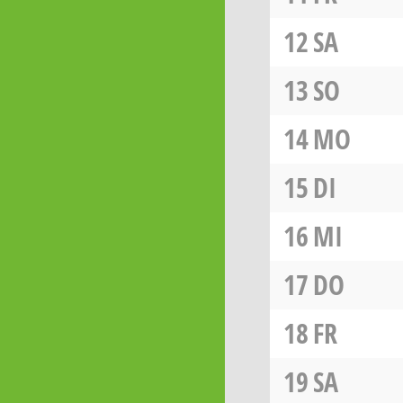
12
SA
13
SO
14
MO
15
DI
16
MI
17
DO
18
FR
19
SA