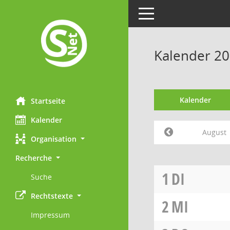
Toggle navigation
Kalender 20
Kalender
Startseite
Kalender
August
Organisation
Recherche
1
DI
Suche
Rechtstexte
2
MI
Impressum