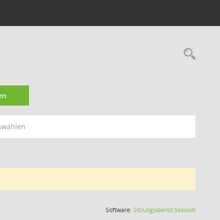
Rec
en
swählen
(Wird in
Software:
Sitzungsdienst
Session