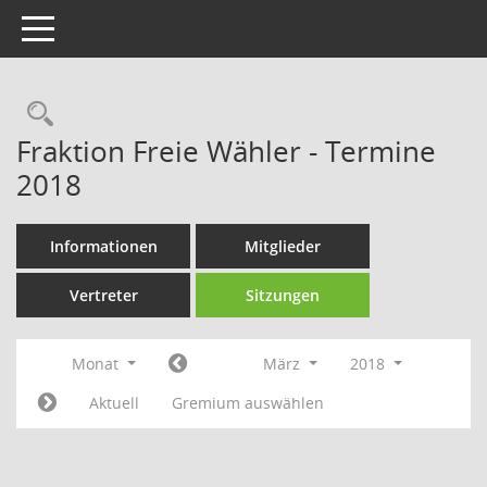
Toggle navigation
Rechercheauswahl
Fraktion Freie Wähler - Termine
2018
Informationen
Mitglieder
Vertreter
Sitzungen
Monat
März
2018
Aktuell
Gremium auswählen