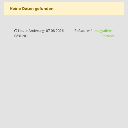
Keine Daten gefunden.
Letzte Änderung: 07.08.2026
Software:
Sitzungsdienst
(Wird in
08:01:01
Session