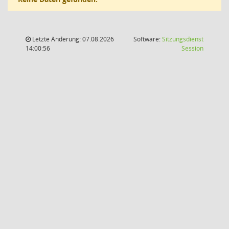
Letzte Änderung: 07.08.2026
Software:
Sitzungsdienst
(Wird in
14:00:56
Session