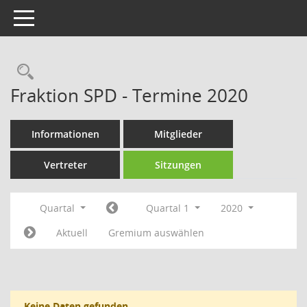
Toggle navigation
Rechercheauswahl
Fraktion SPD - Termine 2020
Informationen
Mitglieder
Vertreter
Sitzungen
Quartal
Quartal 1
2020
Aktuell
Gremium auswählen
Keine Daten gefunden.