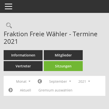
Toggle navigation
Rechercheauswahl
Fraktion Freie Wähler - Termine
2021
Informationen
Mitglieder
Vertreter
Sitzungen
Monat
September
2021
Aktuell
Gremium auswählen