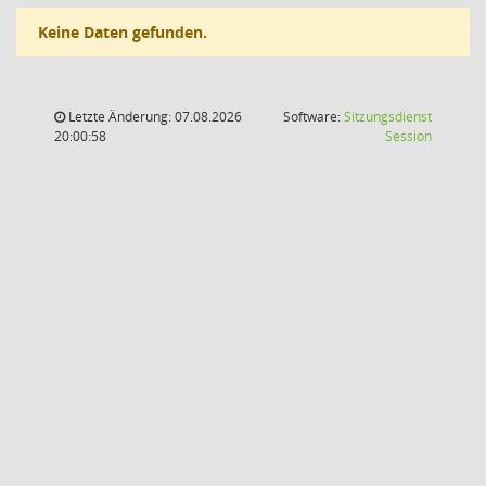
Keine Daten gefunden.
Letzte Änderung: 07.08.2026
Software:
Sitzungsdienst
(Wird in
20:00:58
Session