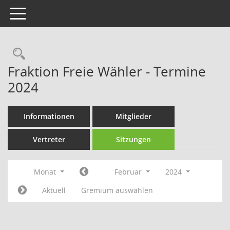
Toggle navigation
Rechercheauswahl
Fraktion Freie Wähler - Termine
2024
Informationen
Mitglieder
Vertreter
Sitzungen
Monat
Februar
2024
Aktuell
Gremium auswählen