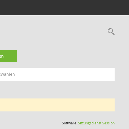
Rec
en
swählen
(Wird in
Software:
Sitzungsdienst
Session