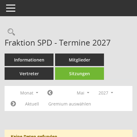
Toggle navigation
Rechercheauswahl
Fraktion SPD - Termine 2027
Informationen
Mitglieder
Vertreter
Sitzungen
Monat
Mai
2027
Aktuell
Gremium auswählen
Keine Daten gefunden.