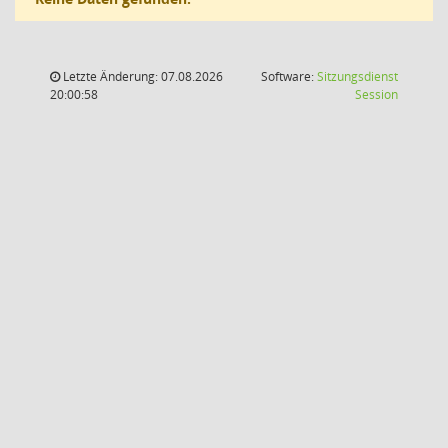
Letzte Änderung: 07.08.2026
Software:
Sitzungsdienst
(Wird in
20:00:58
Session