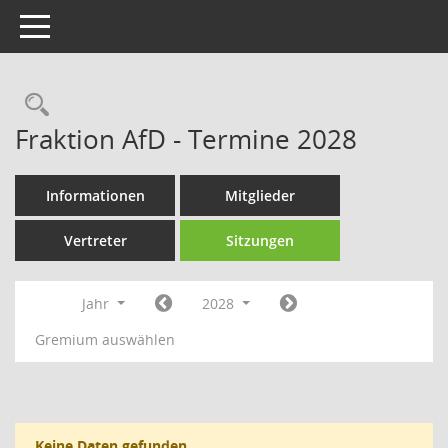
Toggle navigation
Rechercheauswahl
Fraktion AfD - Termine 2028
Informationen
Mitglieder
Vertreter
Sitzungen
Jahr
2028
Gremium auswählen
Keine Daten gefunden.