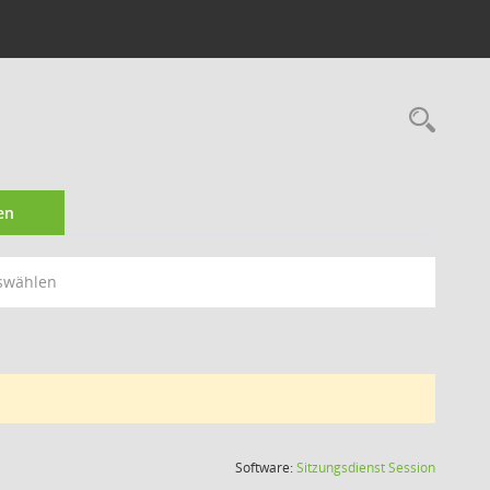
Rec
en
swählen
(Wird in
Software:
Sitzungsdienst
Session