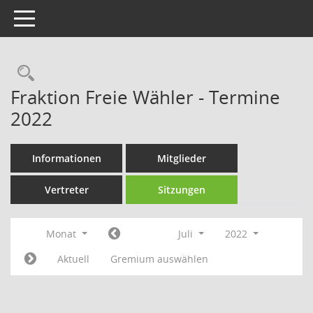
Toggle navigation
Rechercheauswahl
Fraktion Freie Wähler - Termine
2022
Informationen
Mitglieder
Vertreter
Sitzungen
Monat
Juli
2022
Aktuell
Gremium auswählen