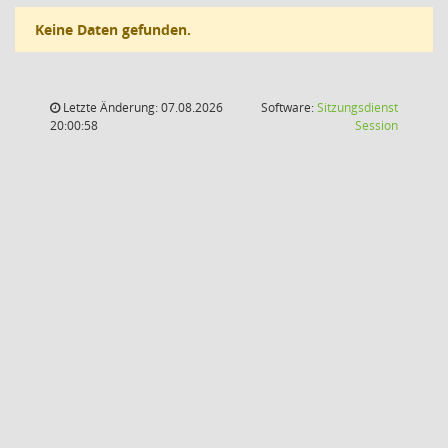
Keine Daten gefunden.
Letzte Änderung: 07.08.2026
Software:
Sitzungsdienst
(Wird in
20:00:58
Session