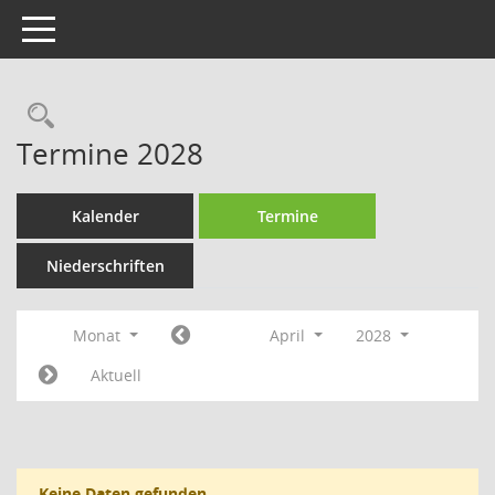
Toggle navigation
Rechercheauswahl
Termine 2028
Kalender
Termine
Niederschriften
Monat
April
2028
Aktuell
Keine Daten gefunden.