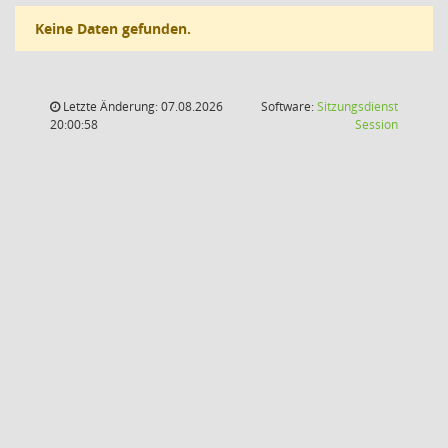
Keine Daten gefunden.
Letzte Änderung: 07.08.2026
Software:
Sitzungsdienst
(Wird in
20:00:58
Session