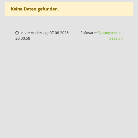
Keine Daten gefunden.
Letzte Änderung: 07.08.2026
Software:
Sitzungsdienst
(Wird in
20:00:58
Session