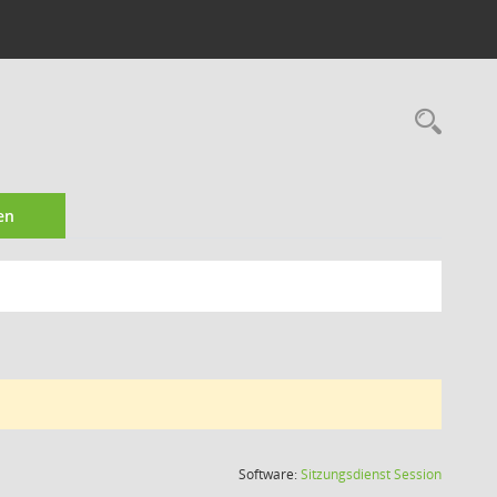
Rec
en
(Wird in
Software:
Sitzungsdienst
Session