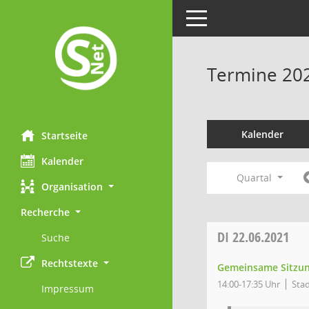
Toggle navigation
Termine 20
Kalender
Startseite
Kalender
Quartal
Organisation
Recherche
DI
22.06.2021
Suche
Rechtstexte
Gemeinsame Sitzung
14:00-17:35 Uhr
Sta
Impressum