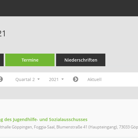
21
Termine
Niederschriften
Quartal 2
2021
Aktuell
 des Jugendhilfe- und Sozialausschusses
dthalle Göppingen, Foggia-Saal, Blumenstraße 41 (Haupteingang), 73033 Gö