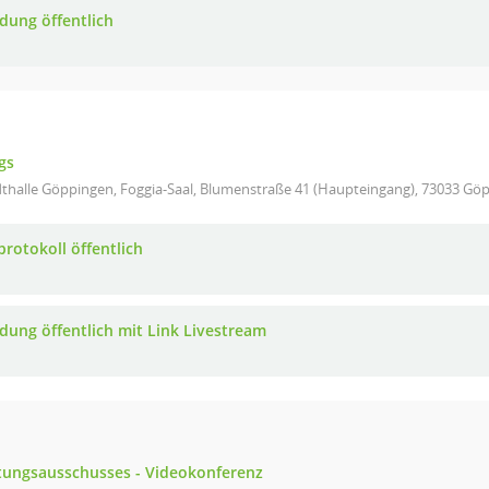
adung öffentlich
gs
dthalle Göppingen, Foggia-Saal, Blumenstraße 41 (Haupteingang), 73033 Gö
protokoll öffentlich
adung öffentlich mit Link Livestream
tungsausschusses - Videokonferenz