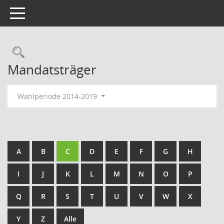
Toggle navigation
Rechercheauswahl
Mandatsträger
Wahlperiode 2014-2019
A
B
C
D
E
F
G
H
I
J
K
L
M
N
O
P
Q
R
S
T
U
V
W
X
Y
Z
Alle