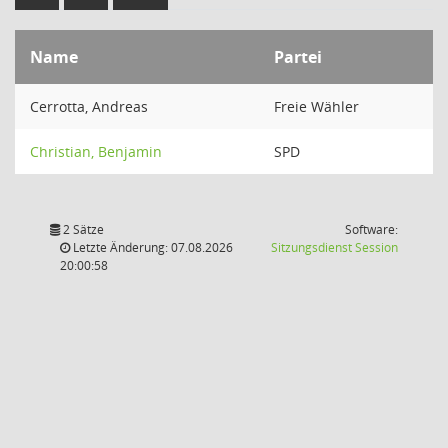
Name
Partei
Cerrotta, Andreas
Freie Wähler
Christian, Benjamin
SPD
2 Sätze
Software:
(Wird in
Letzte Änderung: 07.08.2026
Sitzungsdienst
Session
20:00:58