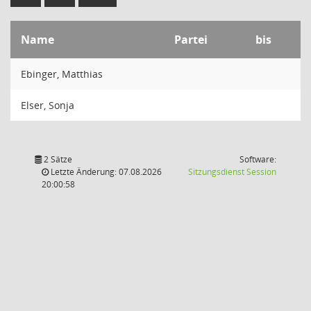
Name
Partei
bis
Ebinger, Matthias
Elser, Sonja
2 Sätze
Software:
(Wird in
Letzte Änderung: 07.08.2026
Sitzungsdienst
Session
20:00:58