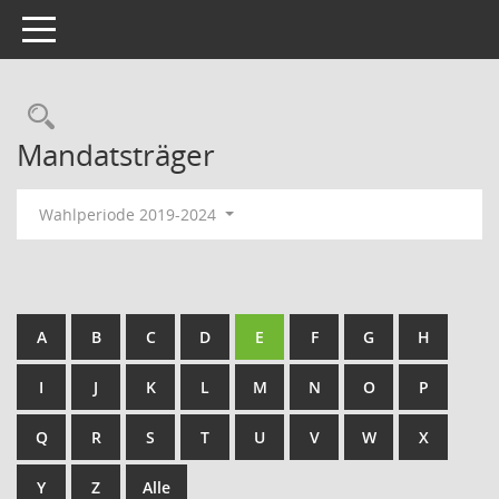
Toggle navigation
Rechercheauswahl
Mandatsträger
Wahlperiode 2019-2024
A
B
C
D
E
F
G
H
I
J
K
L
M
N
O
P
Q
R
S
T
U
V
W
X
Y
Z
Alle