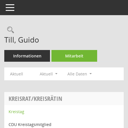
Toggle navigation
Rechercheauswahl
Till, Guido
Informationen
Mitarbeit
Aktuell
Aktuell
Alle Daten
KREISRAT/KREISRÄTIN
Kreistag
CDU Kreistagsmitglied