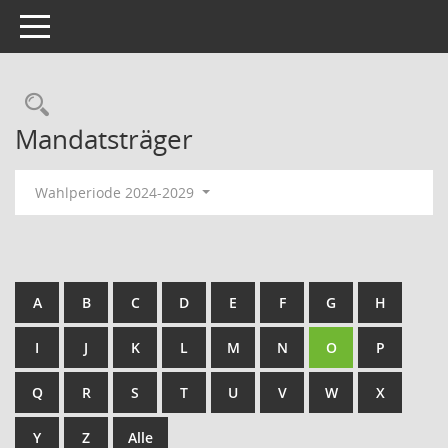
Toggle navigation
Rechercheauswahl
Mandatsträger
Wahlperiode 2024-2029
A
B
C
D
E
F
G
H
I
J
K
L
M
N
O
P
Q
R
S
T
U
V
W
X
Y
Z
Alle