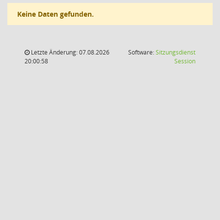
Keine Daten gefunden.
Letzte Änderung: 07.08.2026
Software:
Sitzungsdienst
(Wird in
20:00:58
Session