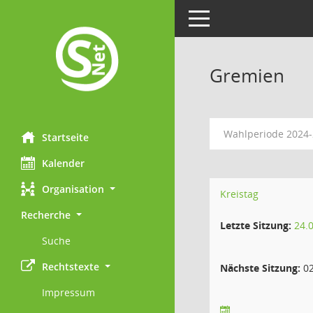
Toggle navigation
Gremien
Wahlperiode 2024
Startseite
Kalender
Organisation
Kreistag
Recherche
Letzte Sitzung:
24.
Suche
Rechtstexte
Nächste Sitzung:
02
Impressum