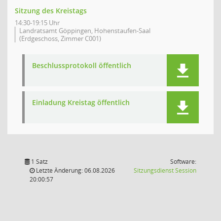
Sitzung des Kreistags
14:30-19:15 Uhr
Landratsamt Göppingen, Hohenstaufen-Saal
(Erdgeschoss, Zimmer C001)
Beschlussprotokoll öffentlich
Einladung Kreistag öffentlich
1 Satz
Software:
(Wird in
Letzte Änderung: 06.08.2026
Sitzungsdienst
Session
20:00:57