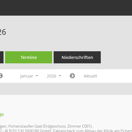
26
Termine
Niederschriften
Januar
2026
Aktuell
gs
en, Hohenstaufen-Saal (Erdgeschoss, Zimmer C001),
- ALB FILS KLINIKUM GmbH: Faktencheck zum Altbau der Klinik am Eichert - 