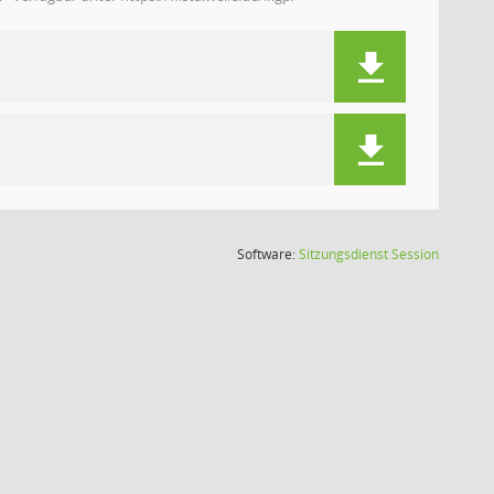
(Wird in
Software:
Sitzungsdienst
Session