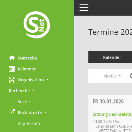
Toggle navigation
Termine 20
Kalender
Startseite
Kalender
Monat
Organisation
Recherche
FR
30.01.2026
Suche
Rechtstexte
Sitzung des Kreista
14:00-17:15 Uhr
Impressum
Landratsamt Göpping
LIVESTREAM zu TOP 2 