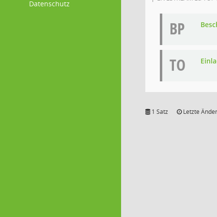
Datenschutz
BP
Besc
TO
Einl
1 Satz
Letzte Änder