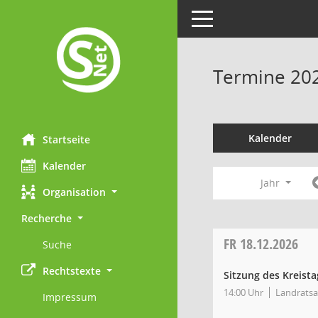
Toggle navigation
Termine 20
Kalender
Startseite
Kalender
Jahr
Organisation
Recherche
FR
18.12.2026
Suche
Rechtstexte
Sitzung des Kreista
14:00 Uhr
Landratsa
Impressum