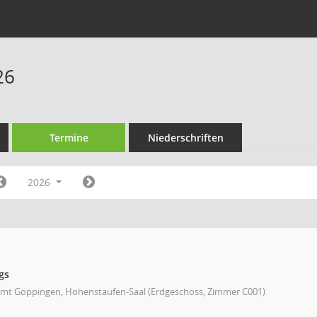
26
Termine
Niederschriften
2026
gs
mt Göppingen, Hohenstaufen-Saal (Erdgeschoss, Zimmer C001)