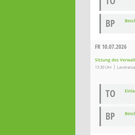
TO
BP
Besc
FR
10.07.2026
Sitzung des Verwa
13:30 Uhr
Landratsa
TO
Einl
BP
Besc