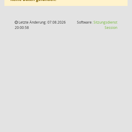
Letzte Änderung: 07.08.2026
Software:
Sitzungsdienst
(Wird in
20:00:58
Session