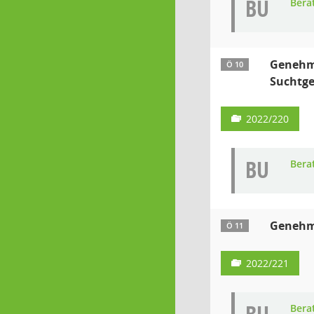
BU
Bera
Genehmi
Ö 10
Suchtge
2022/220
BU
Bera
Genehmi
Ö 11
2022/221
Bera