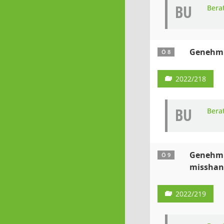
BU
Bera
Genehmig
Ö 8
2022/218
BU
Bera
Genehmig
Ö 9
misshand
2022/219