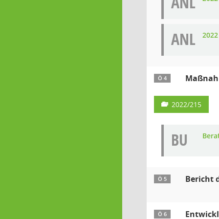
ANL
ANL
2022
Maßnahme
Ö 4
2022/215
BU
Bera
Bericht 
Ö 5
Entwickl
Ö 6