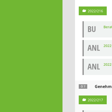
2022/216
BU
Bera
ANL
2022
ANL
2022
Genehmig
Ö 7
2022/217