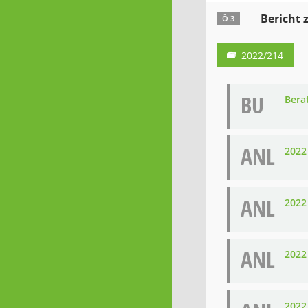
Bericht 
Ö 3
2022/214
BU
Bera
ANL
2022
ANL
2022
ANL
2022
2022