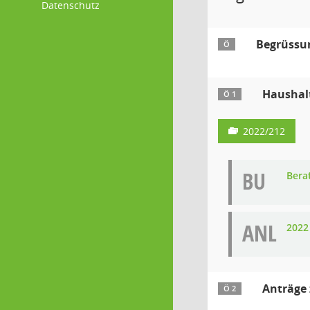
Datenschutz
Begrüssu
Ö
Haushalt
Ö 1
2022/212
BU
Bera
ANL
2022
Anträge
Ö 2