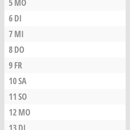
5
MO
6
DI
7
MI
8
DO
9
FR
10
SA
11
SO
12
MO
13
DI