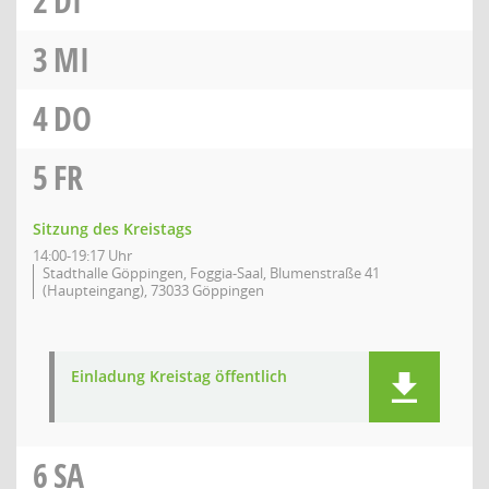
2
DI
3
MI
4
DO
5
FR
Sitzung des Kreistags
14:00-19:17 Uhr
Stadthalle Göppingen, Foggia-Saal, Blumenstraße 41
(Haupteingang), 73033 Göppingen
Einladung Kreistag öffentlich
6
SA