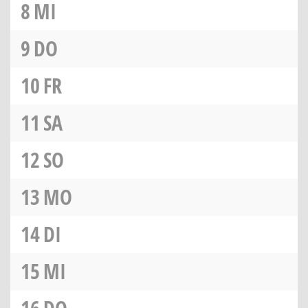
8
MI
9
DO
10
FR
11
SA
12
SO
13
MO
14
DI
15
MI