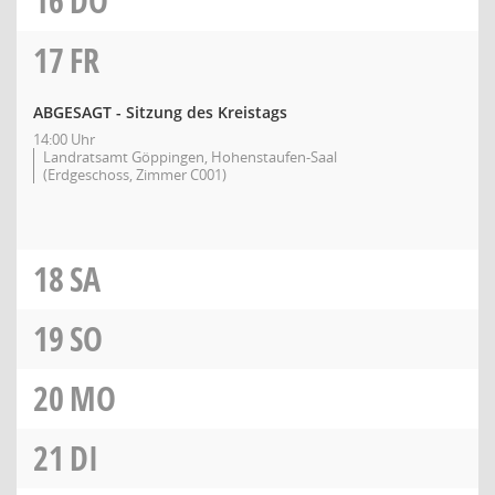
16
DO
17
FR
ABGESAGT - Sitzung des Kreistags
14:00 Uhr
Landratsamt Göppingen, Hohenstaufen-Saal
(Erdgeschoss, Zimmer C001)
18
SA
19
SO
20
MO
21
DI