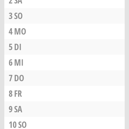
2
SA
3
SO
4
MO
5
DI
6
MI
7
DO
8
FR
9
SA
10
SO