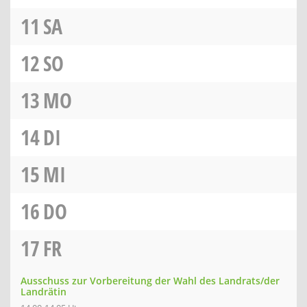
11
SA
12
SO
13
MO
14
DI
15
MI
16
DO
17
FR
Ausschuss zur Vorbereitung der Wahl des Landrats/der
Landrätin