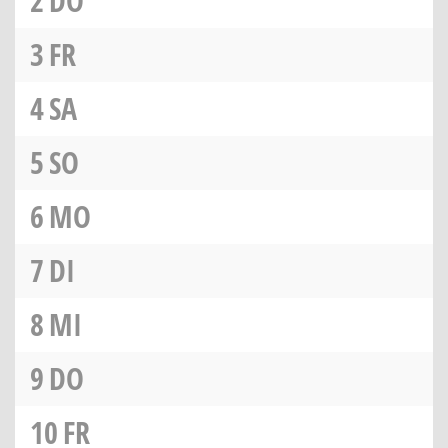
2
DO
3
FR
4
SA
5
SO
6
MO
7
DI
8
MI
9
DO
10
FR