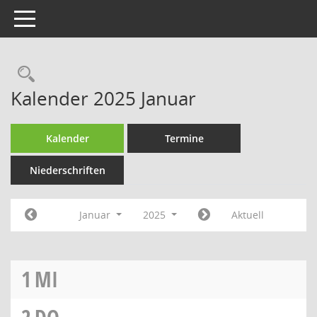
Toggle navigation
Rechercheauswahl
Kalender 2025 Januar
Kalender
Termine
Niederschriften
Januar
2025
Aktuell
1
MI