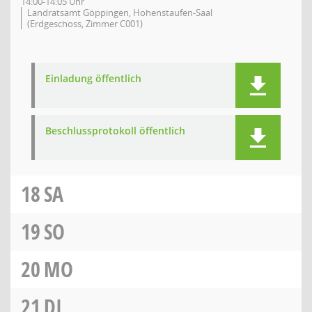
14:00-14:05 Uhr
Landratsamt Göppingen, Hohenstaufen-Saal
(Erdgeschoss, Zimmer C001)
Einladung öffentlich
Beschlussprotokoll öffentlich
18
SA
19
SO
20
MO
21
DI