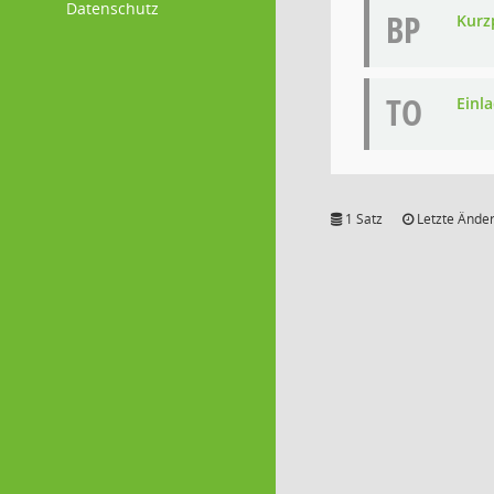
Datenschutz
BP
Kurz
TO
Einl
1 Satz
Letzte Änder