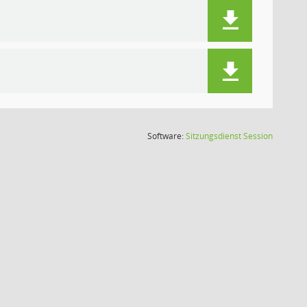
(Wird in
Software:
Sitzungsdienst
Session