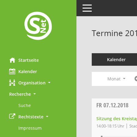
Toggle navigation
Termine 20
Kalender
Startseite
Kalender
Monat
Organisation
Recherche
FR
07.12.2018
Suche
Rechtstexte
Sitzung des Kreist
14:00-18:15 Uhr
Stad
Impressum