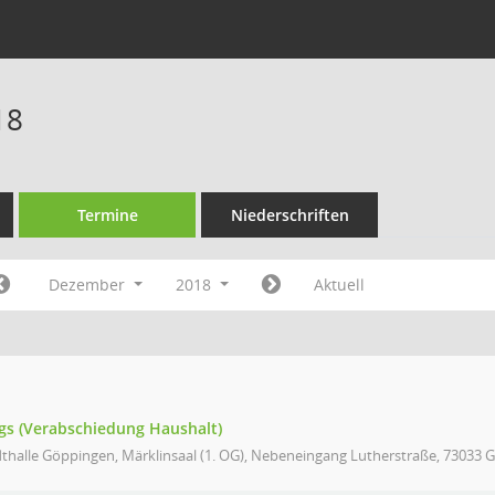
18
Termine
Niederschriften
Dezember
2018
Aktuell
ags (Verabschiedung Haushalt)
thalle Göppingen, Märklinsaal (1. OG), Nebeneingang Lutherstraße, 73033